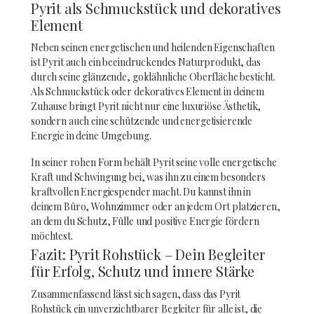
Pyrit als Schmuckstück und dekoratives
Element
Neben seinen energetischen und heilenden Eigenschaften
ist Pyrit auch ein beeindruckendes Naturprodukt, das
durch seine glänzende, goldähnliche Oberfläche besticht.
Als Schmuckstück oder dekoratives Element in deinem
Zuhause bringt Pyrit nicht nur eine luxuriöse Ästhetik,
sondern auch eine schützende und energetisierende
Energie in deine Umgebung.
In seiner rohen Form behält Pyrit seine volle energetische
Kraft und Schwingung bei, was ihn zu einem besonders
kraftvollen Energiespender macht. Du kannst ihn in
deinem Büro, Wohnzimmer oder an jedem Ort platzieren,
an dem du Schutz, Fülle und positive Energie fördern
möchtest.
Fazit: Pyrit Rohstück – Dein Begleiter
für Erfolg, Schutz und innere Stärke
Zusammenfassend lässt sich sagen, dass das Pyrit
Rohstück ein unverzichtbarer Begleiter für alle ist, die