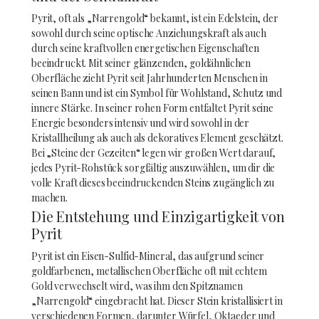
Pyrit, oft als „Narrengold“ bekannt, ist ein Edelstein, der
sowohl durch seine optische Anziehungskraft als auch
durch seine kraftvollen energetischen Eigenschaften
beeindruckt. Mit seiner glänzenden, goldähnlichen
Oberfläche zieht Pyrit seit Jahrhunderten Menschen in
seinen Bann und ist ein Symbol für Wohlstand, Schutz und
innere Stärke. In seiner rohen Form entfaltet Pyrit seine
Energie besonders intensiv und wird sowohl in der
Kristallheilung als auch als dekoratives Element geschätzt.
Bei „Steine der Gezeiten“ legen wir großen Wert darauf,
jedes Pyrit-Rohstück sorgfältig auszuwählen, um dir die
volle Kraft dieses beeindruckenden Steins zugänglich zu
machen.
Die Entstehung und Einzigartigkeit von
Pyrit
Pyrit ist ein Eisen-Sulfid-Mineral, das aufgrund seiner
goldfarbenen, metallischen Oberfläche oft mit echtem
Gold verwechselt wird, was ihm den Spitznamen
„Narrengold“ eingebracht hat. Dieser Stein kristallisiert in
verschiedenen Formen, darunter Würfel, Oktaeder und