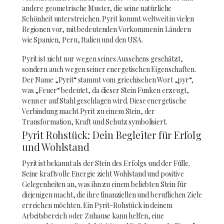
andere geometrische Muster, die seine natürliche
Schönheit unterstreichen. Pyrit kommt weltweit in vielen
Regionen vor, mit bedeutenden Vorkommen in Ländern
wie Spanien, Peru, Italien und den USA.
Pyrit ist nicht nur wegen seines Aussehens geschätzt,
sondern auch wegen seiner energetischen Eigenschaften.
Der Name „Pyrit“ stammt vom griechischen Wort „pyr“,
was „Feuer“ bedeutet, da dieser Stein Funken erzeugt,
wenn er auf Stahl geschlagen wird. Diese energetische
Verbindung macht Pyrit zu einem Stein, der
Transformation, Kraft und Schutz symbolisiert.
Pyrit Rohstück: Dein Begleiter für Erfolg
und Wohlstand
Pyrit ist bekannt als der Stein des Erfolgs und der Fülle.
Seine kraftvolle Energie zieht Wohlstand und positive
Gelegenheiten an, was ihn zu einem beliebten Stein für
diejenigen macht, die ihre finanziellen und beruflichen Ziele
erreichen möchten. Ein Pyrit-Rohstück in deinem
Arbeitsbereich oder Zuhause kann helfen, eine