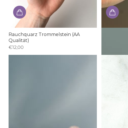
Rauchquarz Trommelstein (AA
Amethyst S
Qualität)
€15,00
- €2
€12,00