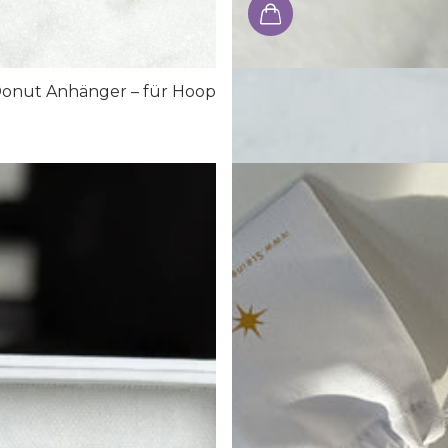
onut Anhänger – für Hoop
Rosenquarz Kettenanhän
€34,00
- €39,00