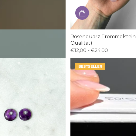
tufe
Rosenquarz Trommelstein
Qualität)
9,00
€12,00
- €24,00
BESTSELLER