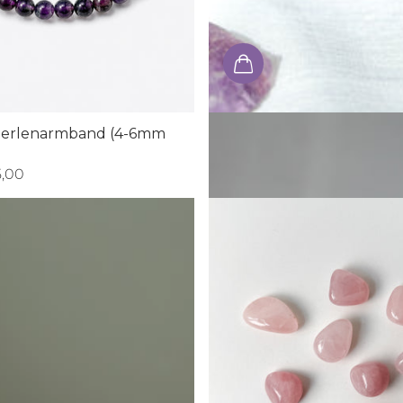
Perlenarmband (4-6mm
Amethyst (Rohstein/Wasser
€9,00
- €13,00
5,00