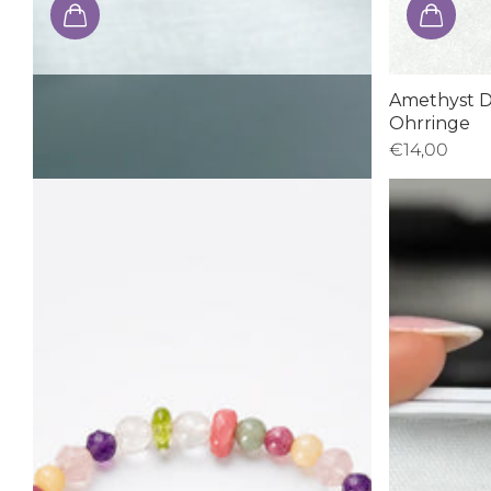
Rosenquarz (Rohstein/Wasserstein)
Amethyst D
Ohrringe
€15,00
€14,00