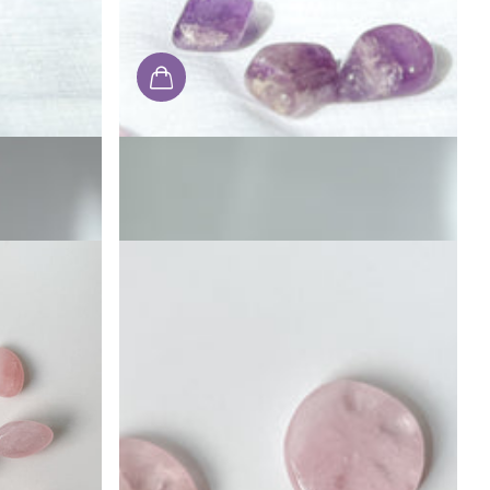
stein)
Amethyst Trommelstein
€6,00