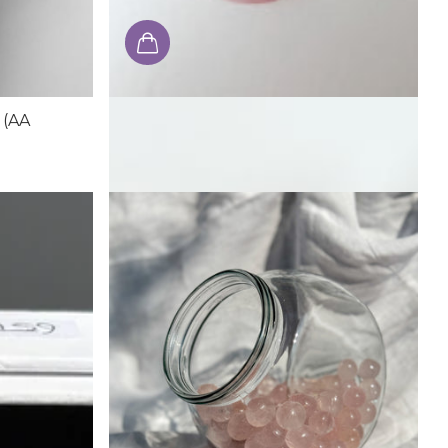
 (AA
Rosenquarz Scheibenstein
€14,00