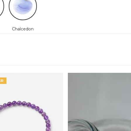
h
Chalcedon
ER