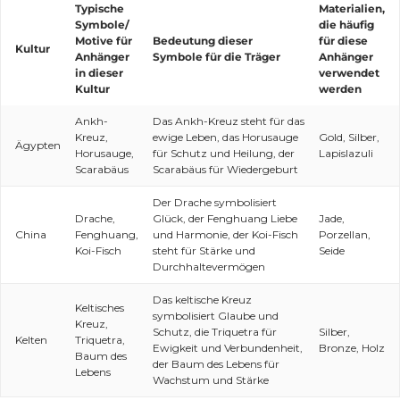
Typische
Materialien,
Symbole/
die häufig
Motive für
Bedeutung dieser
für diese
Kultur
Anhänger
Symbole für die Träger
Anhänger
in dieser
verwendet
Kultur
werden
Ankh-
Das Ankh-Kreuz steht für das
Kreuz,
ewige Leben, das Horusauge
Gold, Silber,
Ägypten
Horusauge,
für Schutz und Heilung, der
Lapislazuli
Scarabäus
Scarabäus für Wiedergeburt
Der Drache symbolisiert
Drache,
Glück, der Fenghuang Liebe
Jade,
China
Fenghuang,
und Harmonie, der Koi-Fisch
Porzellan,
Koi-Fisch
steht für Stärke und
Seide
Durchhaltevermögen
Das keltische Kreuz
Keltisches
symbolisiert Glaube und
Kreuz,
Schutz, die Triquetra für
Silber,
Kelten
Triquetra,
Ewigkeit und Verbundenheit,
Bronze, Holz
Baum des
der Baum des Lebens für
Lebens
Wachstum und Stärke